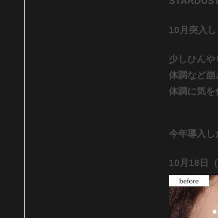
STARDUS
10月突入
少しひんや
体調など崩
体調に気を付
今年導入し
10月18日