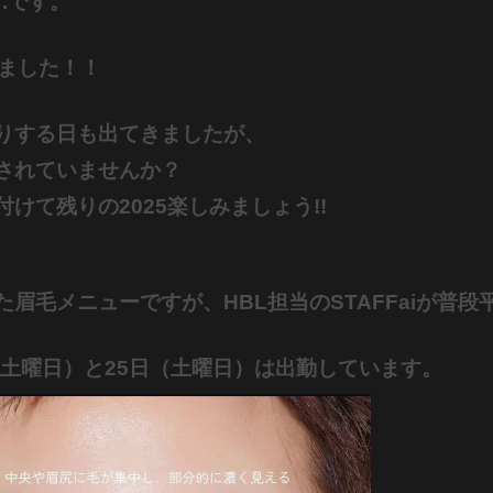
T.です。
しました！！
りする日も出てきましたが、
されていませんか？
けて残りの2025楽しみましょう!!
た眉毛メニューですが、
HBL担当のSTAFFaiが
普段
（土曜日）と
25日（土曜日）は出勤しています。