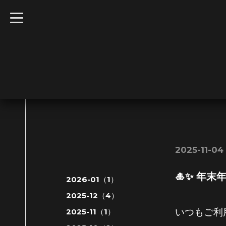
t
o
g
g
l
e
n
a
v
i
g
a
t
i
o
n
2025-11-04 
🎍✨ 年末
2026-01（1）
2025-12（4）
2025-11（1）
いつもご利