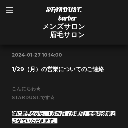
STARDUST.
t
o
barber
g
g
メンズサロン
l
e
眉毛サロン
n
お知らせ
a
v
i
g
2024-01-27 10:14:00
a
t
i
1/29（月）の営業についてのご連絡
o
n
こんにちわ★
STARDUST.です☆
誠に勝手ながら、1
月29日（月曜日）を臨時休業と
させていただきます。