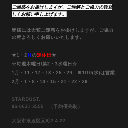
ご迷惑をお掛けしますが、ご理解とご協力の程宜
しくお願い申し上げます。
皆様には大変ご迷惑をお掛けしますが、ご協力
の程よろしくお願いいたします。
★1・2
月
の
定休日
★
☆毎週木曜日/第2・3水曜日☆
1月・11・17・18・25・29 ※1/10(水)は営業
2月・1・8・14・15・21・22・29
STARDUST.
06-6631-3555 （予約優先制）
大阪市浪速区元町2-4-22