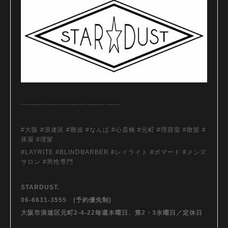
---------------------------------------
#大阪 #浪速区 #難波 #なんば #心斎橋 #元町 #理容室 #散髪 #
床屋 #理髪
#LAYRITE #BLINDBARBER #レイライト #ポマード #メンズ
サロン #男性専門
STARDUST.
06-6631-3555 (予約優先制)
大阪市浪速区元町2-4-22毎週木曜日、第2・3水曜日／定休日