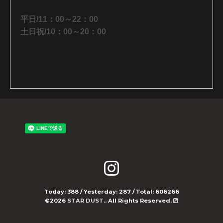
平日/11：00～22：00
土日祝/10：00～20：00
Today:
388
/ Yesterday:
287
/ Total:
606266
©2026
STAR DUST.
. All Rights Reserved.