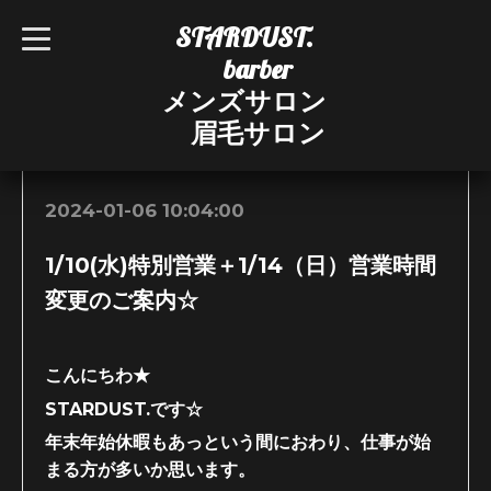
STARDUST.
t
o
barber
g
g
メンズサロン
l
e
眉毛サロン
n
お知らせ
a
v
i
g
2024-01-06 10:04:00
a
t
i
1/10(水)特別営業＋1/14（日）営業時間
o
n
変更のご案内☆
こんにちわ★
STARDUST.です☆
年末年始休暇もあっという間におわり、仕事が始
まる方が多いか思います。