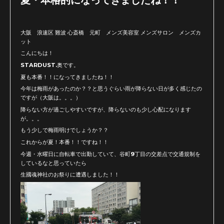
大阪 浪速区 難波 心斎橋 元町 メンズ美容室 メンズサロン メンズカ
ット
こんにちは！
STARDUST.奥です。
夏も本番！！になってきましたね！！
今年は梅雨があったのか？？と思うぐらい雨が降らない日が多く感じたの
ですが（大阪は。。。）
降らない方が過ごしやすいですが、降らないのも少し心配になります
が。。。
もう少しで梅雨明けでしょうか？？
これからが夏！本番！！ですね！！
今週・水曜日に自転車で出勤していて、谷町9丁目の交差点で交通規制を
しているなと思っていたら
生國魂神社のお祭りに遭遇しました！！