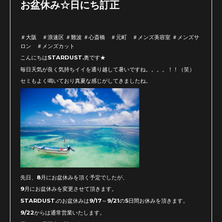
お盆休み☆日にち訂正
＃大阪 ＃浪速区 ＃難波 ＃心斎橋 ＃元町 ＃メンズ美容室 ＃メンズサ
ロン ＃メンズカット
こんにちはSTARDUST.奥です★
毎日天気が良く気持ちイイを通り越して暑いですね。。。。！！（笑）
セミもよく鳴いており真夏な感じがしてきましたね。
先日、8月にお盆休みを頂く予定でしたが、
9月にお盆休みを変更させて頂きます。
STARDUST.のお盆休みは9/17～9/21の5日間お休みを頂きます。
9/22からは通常営業いたします。