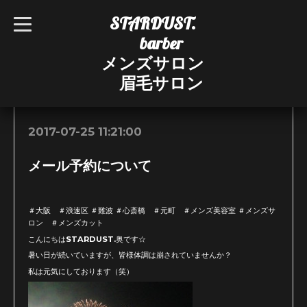
STARDUST.
t
o
barber
g
g
メンズサロン
l
e
眉毛サロン
n
お知らせ
a
v
i
g
2017-07-25 11:21:00
a
t
i
メール予約について
o
n
＃大阪 ＃浪速区 ＃難波 ＃心斎橋 ＃元町 ＃メンズ美容室 ＃メンズサ
ロン ＃メンズカット
こんにちはSTARDUST.奥です☆
暑い日が続いていますが、皆様体調は崩されていませんか？
私は元気にしております（笑）