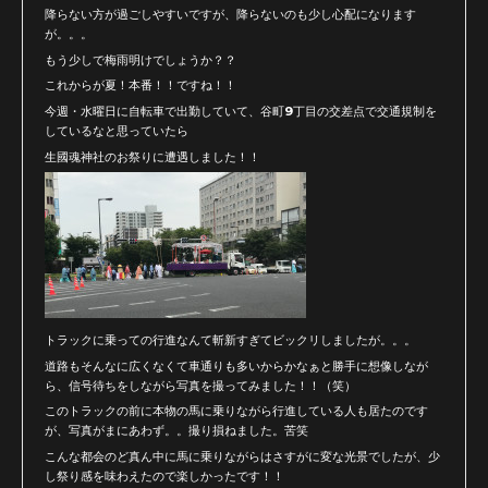
降らない方が過ごしやすいですが、降らないのも少し心配になります
が。。。
もう少しで梅雨明けでしょうか？？
これからが夏！本番！！ですね！！
今週・水曜日に自転車で出勤していて、谷町9丁目の交差点で交通規制を
しているなと思っていたら
生國魂神社のお祭りに遭遇しました！！
トラックに乗っての行進なんて斬新すぎてビックリしましたが。。。
道路もそんなに広くなくて車通りも多いからかなぁと勝手に想像しなが
ら、信号待ちをしながら写真を撮ってみました！！（笑）
このトラックの前に本物の馬に乗りながら行進している人も居たのです
が、写真がまにあわず。。撮り損ねました。苦笑
こんな都会のど真ん中に馬に乗りながらはさすがに変な光景でしたが、少
し祭り感を味わえたので楽しかったです！！