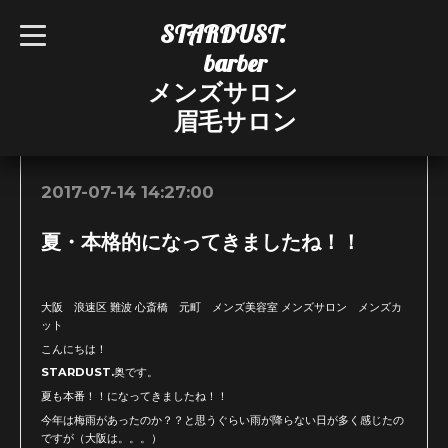
STARDUST.
t
o
barber
g
g
メンズサロン
l
e
眉毛サロン
n
お知らせ
a
v
i
g
2017-07-14 14:27:00
a
t
i
夏・本格的になってきましたね！！
o
n
大阪 浪速区 難波 心斎橋 元町 メンズ美容室 メンズサロン メンズカ
ット
こんにちは！
STARDUST.奥です。
夏も本番！！になってきましたね！！
今年は梅雨があったのか？？と思うぐらい雨が降らない日が多く感じたの
ですが（大阪は。。。）