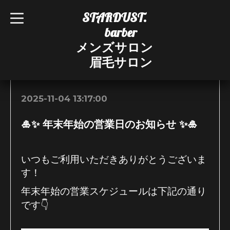
STARDUST.
t
o
barber
g
g
メンズサロン
l
e
眉毛サロン
n
お知らせ
a
v
i
g
2025-11-04 13:17:00
a
t
i
🎍✨ 年末年始の営業日のお知らせ ✨🎍
o
n
いつもご利用いただきありがとうございま
す！
年末年始の営業スケジュールは下記の通り
です👇