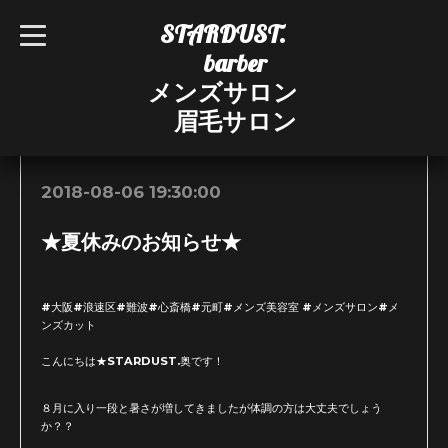
STARDUST.
t
o
barber
g
g
メンズサロン
l
e
眉毛サロン
n
お知らせ
a
v
i
g
2018-08-06 19:30:00
a
t
i
★夏休みのお知らせ★
o
n
#大阪#浪速区#難波#心斎橋#元町#メンズ美容室 #メンズサロン#メ
ンズカット
こんにちは★STARDUST.奥です！
８月に入り一段と暑さが増してきましたが体調の方は大丈夫でしょう
か？？