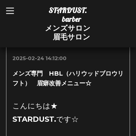
STARDUST.
t
o
barber
g
g
メンズサロン
l
e
眉毛サロン
n
お知らせ
a
v
i
g
2025-02-24 14:12:00
a
t
i
メンズ専門 HBL（ハリウッドブロウリ
o
n
フト） 眉癖改善メニュー☆
こんにちは★
STARDUST.です☆