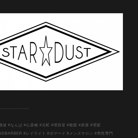
-------------------
難波 #なんば #心斎橋 #元町 #理容室 #散髪 #床屋 #理髪
BLINDBARBER #レイライト #ポマード #メンズサロン #男性専門