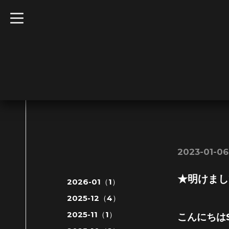
t
o
g
g
l
e
n
a
v
i
g
a
t
i
o
n
2023-01-06
★明けまし
2026-01（1）
2025-12（4）
2025-11（1）
こんにちはS