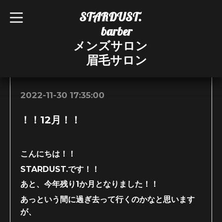
STARDUST.
t
o
barber
g
g
メンズサロン
l
e
眉毛サロン
n
お知らせ
a
v
i
g
2022-11-30 17:35:00
a
t
i
！！12月！！
o
n
こんにちは！！
STARDUST.です！！
あと、今年残り1か月となりました！！
あっという間に過ぎ去って行くのかなと思います
が、