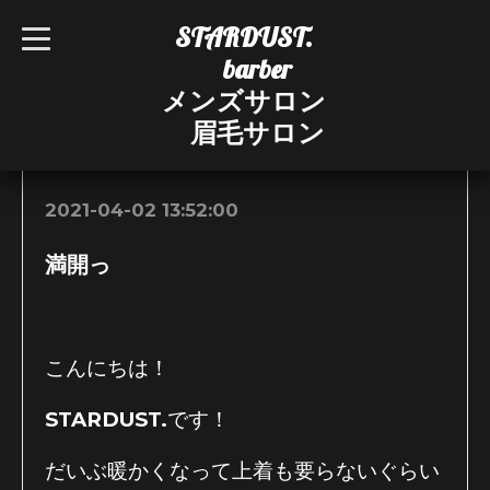
STARDUST.
t
o
barber
g
g
メンズサロン
l
e
眉毛サロン
n
お知らせ
a
v
i
g
2021-04-02 13:52:00
a
t
i
満開っ
o
n
こんにちは！
STARDUST.です！
だいぶ暖かくなって上着も要らないぐらい