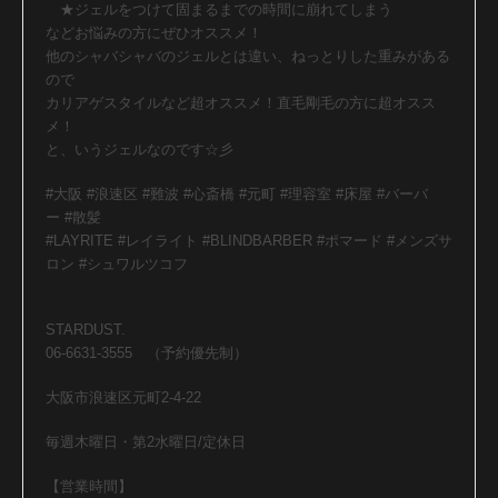
★ジェルをつけて固まるまでの時間に崩れてしまう
などお悩みの方にぜひオススメ！
他のシャバシャバのジェルとは違い、ねっとりした重みがある
ので
カリアゲスタイルなど超オススメ！直毛剛毛の方に超オスス
メ！
と、いうジェルなのです☆彡
#大阪 #浪速区 #難波 #心斎橋 #元町 #理容室 #床屋 #バーバ
ー #散髪
#LAYRITE #レイライト #BLINDBARBER #ポマード #メンズサ
ロン #シュワルツコフ
STARDUST.
06-6631-3555 （予約優先制）
大阪市浪速区元町2-4-22
毎週木曜日・第2水曜日/定休日
【営業時間】