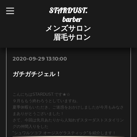
STARDUST.
t
o
barber
g
g
メンズサロン
l
e
眉毛サロン
n
お知らせ
a
v
i
g
2020-09-29 13:10:00
a
t
i
ガチガチジェル！
o
n
こんにちはSTARDUST.です★☆
９月ももう終わろうとしていますね、
夏季休暇もいただき、ご迷惑をおかけしましたが今月もみなさ
まありがとうございました！
さて、今回は先月あたりから人知れずスターダストスタイリン
グの仲間入りをした
"シュワルツコフ オージスゲラスティック"を紹介します！