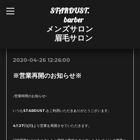
STARDUST.
t
o
barber
g
g
メンズサロン
l
e
眉毛サロン
n
お知らせ
a
v
i
g
2020-04-26 12:26:00
a
t
i
※営業再開のお知らせ※
o
n
-営業時間のお知らせ-
いつもSTARDUST.をご利用いただきありがとうございます。
4月27日(月)より営業を再開させていただきます。