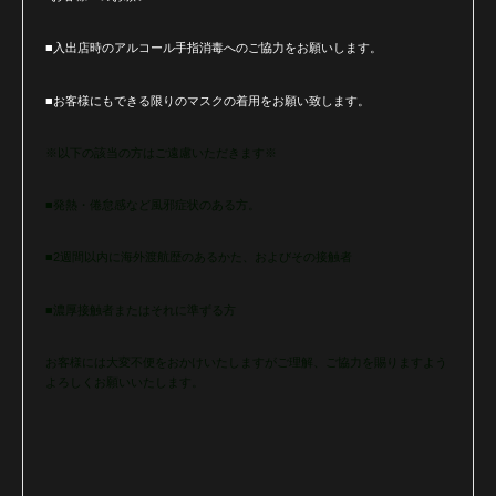
■入出店時のアルコール手指消毒へのご協力をお願いします。
■お客様にもできる限りのマスクの着用をお願い致します。
※以下の該当の方はご遠慮いただきます※
■発熱・倦怠感など風邪症状のある方。
■2週間以内に海外渡航歴のあるかた、およびその接触者
■濃厚接触者またはそれに準ずる方
お客様には大変不便をおかけいたしますがご理解、ご協力を賜りますよう
よろしくお願いいたします。