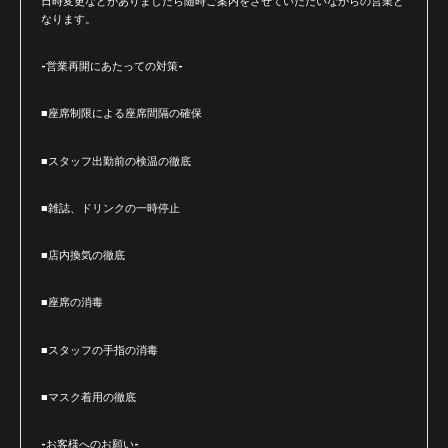
日時変更などがありましたら随時ご案内をさせていただいながらの営業と
なります。
-営業再開にあたっての対策-
■座席制限による座席間隔の確保
■スタッフ出勤前の検温の徹底
■雑誌、ドリンクの一時停止
■店内換気の徹底
■座席の消毒
■スタッフの手指の消毒
■マスク着用の徹底
-お客様へのお願い-