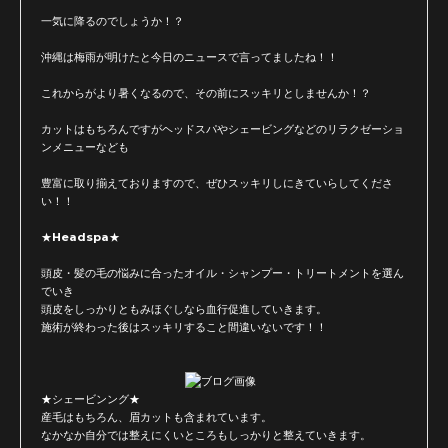
一気に降るのでしょうか！？
沖縄は梅雨が明けたと今日のニュースで言ってましたね！！
これからがより暑くなるので、その前にスッキリとしませんか！？
カットはもちろんですがヘッドスパやシェービングなどのリラクゼーショ
ンメニューなども
豊富に取り揃えておりますので、ぜひスッキリしにきていらしてくださ
い！！
★Headspa★
頭皮・髪の毛の悩みに合ったオイル・シャンプー・トリートメントを選ん
でいき
頭皮をしっかりともみほぐしなら血行促進していきます。
施術が終わった後はスッキリすること間違いないです！！
★シェービンング★
産毛はもちろん、眉カットも含まれています。
なかなか自分では整えにくいところもしっかりと整えていきます。