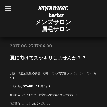
STARDUST.
t
o
barber
g
g
メンズサロン
l
e
眉毛サロン
n
お知らせ
a
v
i
g
2017-06-23 17:04:00
a
t
i
夏に向けてスッキリしませんか？？
o
n
大阪 浪速区 難波 心斎橋 元町 メンズ美容室 メンズサロン メンズカ
ット
こんにちはSTARDUST.奥です★
梅雨に入っていますが、相変わらず天気が良いですね！！
雨が降らないのも心配ですが。。。