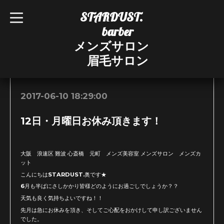
STARDUST.
t
o
barber
g
g
メンズサロン
l
e
眉毛サロン
n
お知らせ
a
v
i
g
2017-06-10 18:29:00
a
t
i
12日・月曜日お休み頂きます！
o
n
大阪 浪速区 難波 心斎橋 元町 メンズ美容室 メンズサロン メンズカ
ット
こんにちはSTARDUST.奥です★
6月も半ばにさしかかり皆様どのようにお過ごしでしょうか？？
天気も良く気持ちよいですね！！
先月は急にお休みを頂き、そしてご心配をおかけして申し訳ございません
でした。