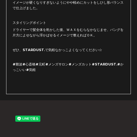
イメージが硬くなりすぎないようにやや軽めにカットをしひし形バランス
で仕上げました。
スタイリングポイント
ドライヤーで髪全体を乾かした後、ＷＡＸをむらなかなじませ、バングを
片方によせながら浮かばせるイメージで整えればＯＫ。
ぜひ、STARDUST.で気軽なかっこよくなってください☆
#難波#心斎橋#元町#メンズサロン#メンズカット#STARDUST.#か
っこいい#気軽