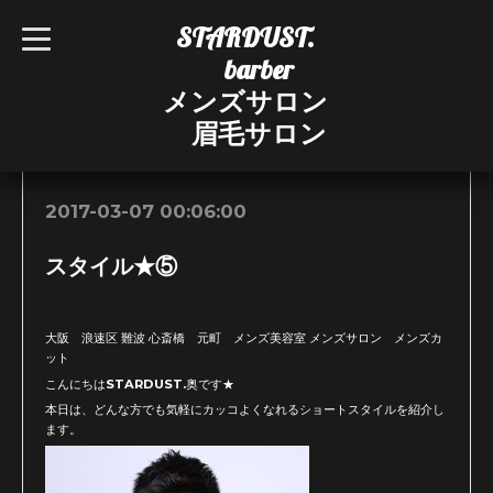
STARDUST.
t
o
barber
g
g
メンズサロン
l
e
眉毛サロン
n
お知らせ
a
v
i
g
2017-03-07 00:06:00
a
t
i
スタイル★⑤
o
n
大阪 浪速区 難波 心斎橋 元町 メンズ美容室 メンズサロン メンズカ
ット
こんにちはSTARDUST.奥です★
本日は、どんな方でも気軽にカッコよくなれるショートスタイルを紹介し
ます。