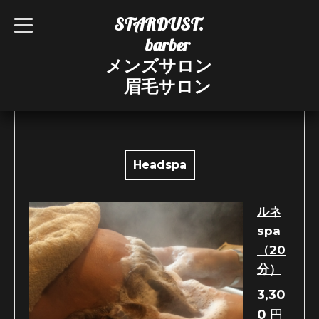
STARDUST.
t
o
barber
g
g
メンズサロン
l
e
眉毛サロン
n
MENU
a
v
i
g
a
t
i
Headspa
o
n
ルネ
spa
（20
分）
3,30
0
円