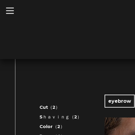
t
o
g
g
l
e
n
a
v
i
g
a
t
i
o
n
eyebrow
Cut（2）
Sｈａｖｉｎｇ（2）
Color（2）