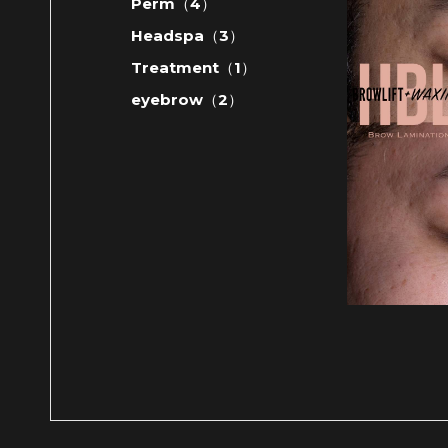
Perm（4）
Headspa（3）
Treatment（1）
eyebrow（2）