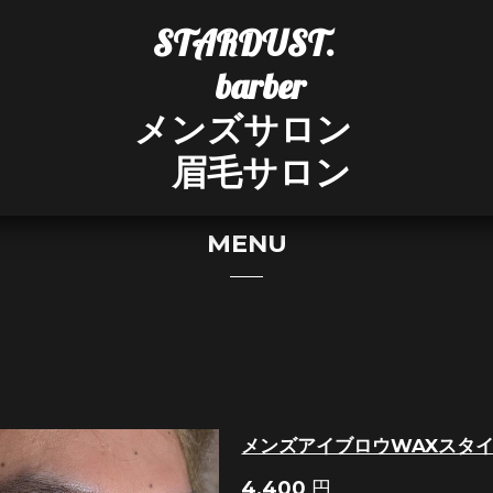
STARDUST.
barber
メンズサロン
眉毛サロン
MENU
メンズアイブロウWAXスタ
4,400
円