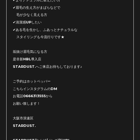
✔よりナチュラルに整えたい方
✔眉毛の生え方がまばらなどで
毛が少なく見える方
✔清潔感UPしたい
✔ある毛を生かし、ふあっとナチュラルな
スタイリングも今流行りです★
垢抜け眉毛気になる方
是非新HBL導入店
STARDUST.へご来店お待ちしております♪
ご予約はホットペッパー
こちらインスタグラムのDM
お電話0666313555から
お願い致します！
大阪市浪速区
STARDUST.