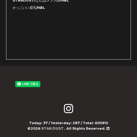
STARDUST/なんば/メンズ/新HBL
かっこいい眉毛/HBL
Today:
37
/ Yesterday:
287
/ Total:
605915
©2026
STAR DUST.
. All Rights Reserved.