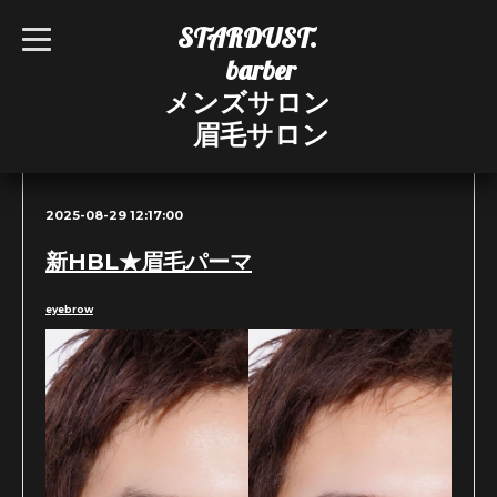
STARDUST.
t
o
barber
g
g
メンズサロン
l
e
眉毛サロン
n
ブログ
a
v
i
g
2025-08-29 12:17:00
a
t
i
新HBL★眉毛パーマ
o
n
eyebrow