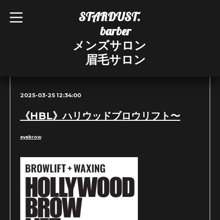
STARDUST.
t
o
barber
g
g
メンズサロン
l
e
眉毛サロン
n
ブログ
a
v
i
g
2025-03-25 12:34:00
a
t
i
《HBL》ハリウッドブロウリフト〜
o
n
eyebrow