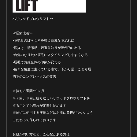
ハリウッドブロウリフト〜
≪眉癖改善≫
•毛並みのばらつきを整え綺麗な毛流れに
•垢抜け、清潔感、若返り効果が圧倒的に出る
•自分のなりたい眉毛にスタイリングしやすくなる
•眉毛でお顔全体の印象が変わる
•色々な角度に生えている癖で、下がり眉、こまり眉
眉毛のコンプレックスの改善
※持ち３週間〜1ヶ月
※２回、３回と繰り返しハリウッドブロウリフトを
することで毛流れが定着し始めます
※施術に使用する液剤などはお肌に負担が少ないよう
こだわって作られております
お肌が弱い方など、ご心配がある方は