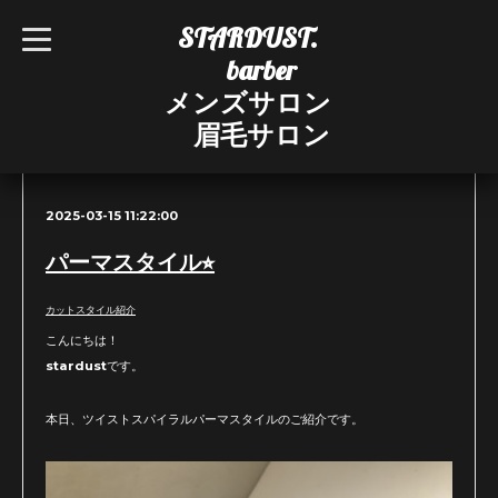
STARDUST.
t
o
barber
g
g
メンズサロン
l
e
眉毛サロン
n
ブログ
a
v
i
g
2025-03-15 11:22:00
a
t
i
パーマスタイル⭐︎
o
n
カットスタイル紹介
こんにちは！
stardustです。
本日、ツイストスパイラルパーマスタイルのご紹介です。