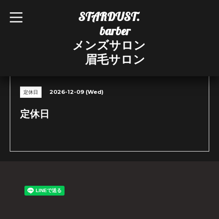
STARDUST.
t
o
barber
g
g
メンズサロン
l
e
眉毛サロン
n
CALENDAR
a
v
i
g
2026-12-09 (Wed)
定休日
a
t
i
定休日
o
n