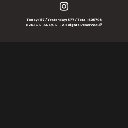
Today:
117
/ Yesterday:
577
/ Total:
605708
©2026
STAR DUST.
. All Rights Reserved.