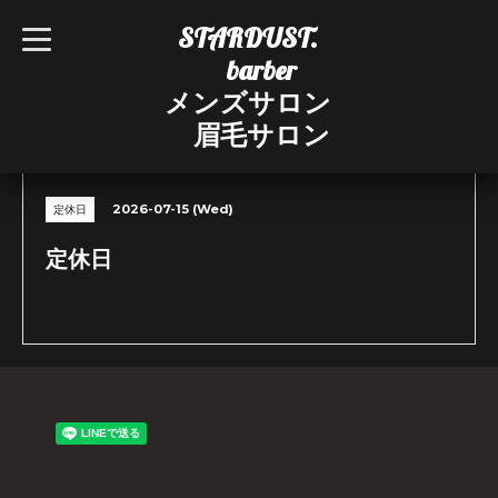
STARDUST.
t
o
barber
g
g
メンズサロン
l
e
眉毛サロン
n
CALENDAR
a
v
i
g
2026-07-15 (Wed)
定休日
a
t
i
定休日
o
n