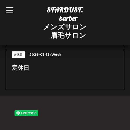
STARDUST.
t
o
barber
g
g
メンズサロン
l
e
眉毛サロン
n
CALENDAR
a
v
i
g
2026-05-13 (Wed)
定休日
a
t
i
定休日
o
n