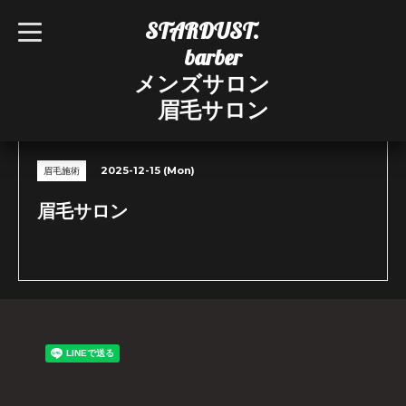
STARDUST.
t
o
barber
g
g
メンズサロン
l
e
眉毛サロン
n
CALENDAR
a
v
i
g
2025-12-15 (Mon)
眉毛施術
a
t
i
眉毛サロン
o
n