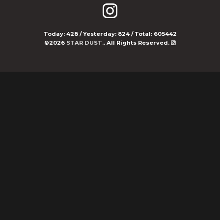
Today:
428
/ Yesterday:
824
/ Total:
605442
©2026
STAR DUST.
. All Rights Reserved.