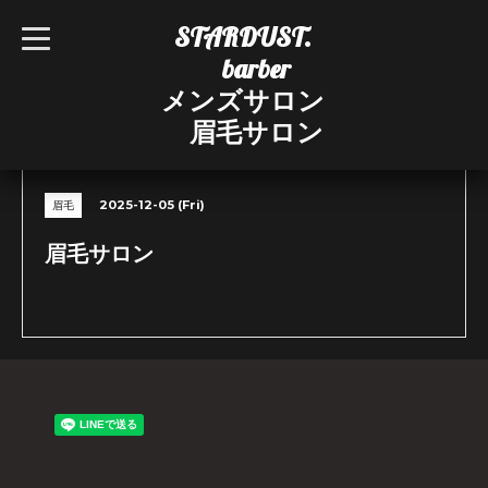
STARDUST.
t
o
barber
g
g
メンズサロン
l
e
眉毛サロン
n
CALENDAR
a
v
i
g
2025-12-05 (Fri)
眉毛
a
t
i
眉毛サロン
o
n