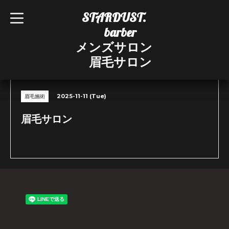
STARDUST.
t
o
barber
g
g
メンズサロン
l
e
眉毛サロン
n
CALENDAR
a
v
i
g
2025-11-11 (Tue)
眉毛施術
a
t
i
眉毛サロン
o
n