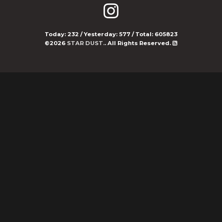
Today:
232
/ Yesterday:
577
/ Total:
605823
©2026
STAR DUST.
. All Rights Reserved.