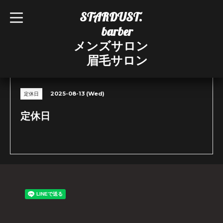
STARDUST.
t
o
barber
g
g
メンズサロン
l
e
眉毛サロン
n
CALENDAR
a
v
i
g
2025-08-13 (Wed)
定休日
a
t
i
定休日
o
n