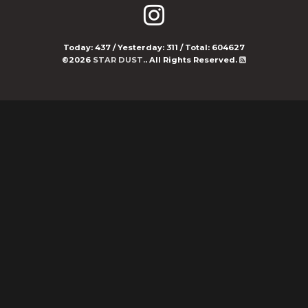
Today:
437
/ Yesterday:
311
/ Total:
604627
©2026
STAR DUST.
. All Rights Reserved.