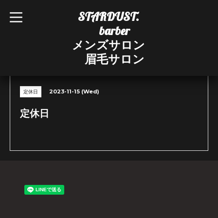
STARDUST.
t
o
barber
g
g
メンズサロン
l
e
眉毛サロン
n
CALENDAR
a
v
i
g
2023-11-15 (Wed)
定休日
a
t
i
定休日
o
n