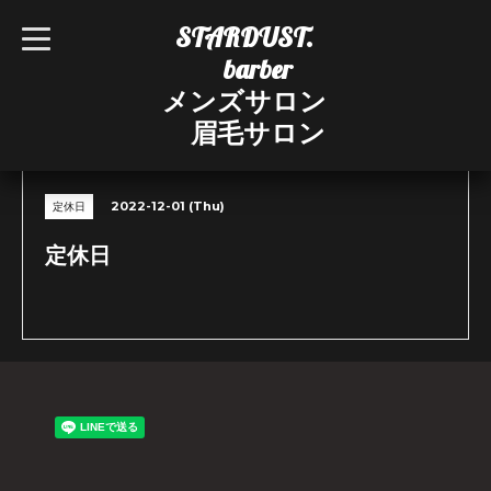
STARDUST.
t
o
barber
g
g
メンズサロン
l
e
眉毛サロン
n
CALENDAR
a
v
i
g
2022-12-01 (Thu)
定休日
a
t
i
定休日
o
n