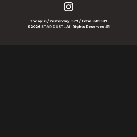
Today:
6
/ Yesterday:
577
/ Total:
605597
©2026
STAR DUST.
. All Rights Reserved.