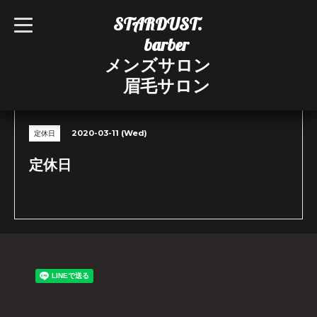
STARDUST.
t
o
barber
g
g
メンズサロン
l
e
眉毛サロン
n
CALENDAR
a
v
i
g
2020-03-11 (Wed)
定休日
a
t
i
定休日
o
n