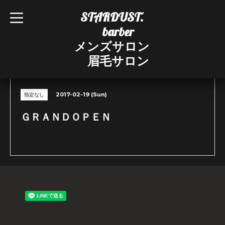
STARDUST.
t
o
barber
g
g
メンズサロン
l
e
眉毛サロン
n
CALENDAR
a
v
i
g
2017-02-19 (Sun)
指定なし
a
t
i
ＧＲＡＮＤＯＰＥＮ
o
n